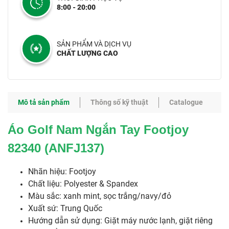
8:00 - 20:00
SẢN PHẨM VÀ DỊCH VỤ
CHẤT LƯỢNG CAO
Mô tả sản phẩm
Thông số kỹ thuật
Catalogue
Áo Golf Nam Ngắn Tay Footjoy
82340 (ANFJ137)
​​​​Nhãn hiệu: Footjoy
Chất liệu: Polyester & Spandex
Màu sắc: xanh mint, sọc trắng/navy/đỏ
Xuất sứ: Trung Quốc
Hướng dẫn sử dụng: Giặt máy nước lạnh, giặt riêng