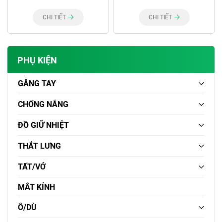
CHI TIẾT
CHI TIẾT
PHỤ KIỆN
GĂNG TAY
CHỐNG NẮNG
ĐỒ GIỮ NHIỆT
THẮT LƯNG
TẤT/VỚ
MẮT KÍNH
Ô/DÙ