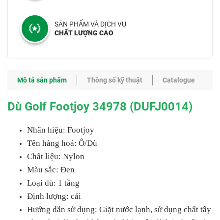
SẢN PHẨM VÀ DỊCH VỤ
CHẤT LƯỢNG CAO
Mô tả sản phẩm
Thông số kỹ thuật
Catalogue
Dù Golf Footjoy 34978 (DUFJ0014)
Nhãn hiệu: Footjoy
Tên hàng hoá: Ô/Dù
Chất liệu: Nylon
Màu sắc: Đen
Loại dù: 1 tầng
Định lượng: cái
Hướng dẫn sử dụng: Giặt nước lạnh, sử dụng chất tẩy