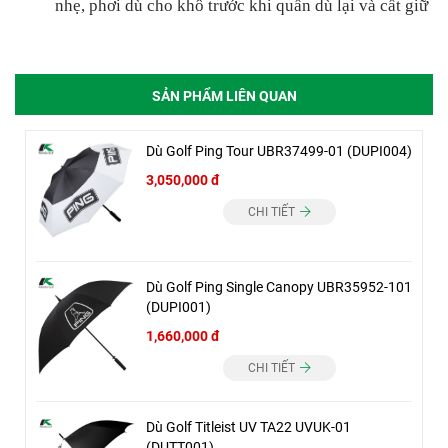
nhẹ, phơi dù cho khô trước khi quấn dù lại và cất giữ
SẢN PHẨM LIÊN QUAN
Dù Golf Ping Tour UBR37499-01 (DUPI004)
3,050,000 đ
CHI TIẾT
Dù Golf Ping Single Canopy UBR35952-101
(DUPI001)
1,660,000 đ
CHI TIẾT
Dù Golf Titleist UV TA22 UVUK-01
(DUTT001)