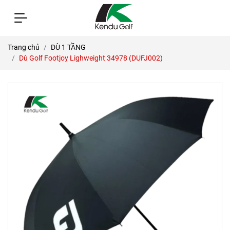
Trang chủ
DÙ 1 TẦNG
Dù Golf Footjoy Lighweight 34978 (DUFJ002)