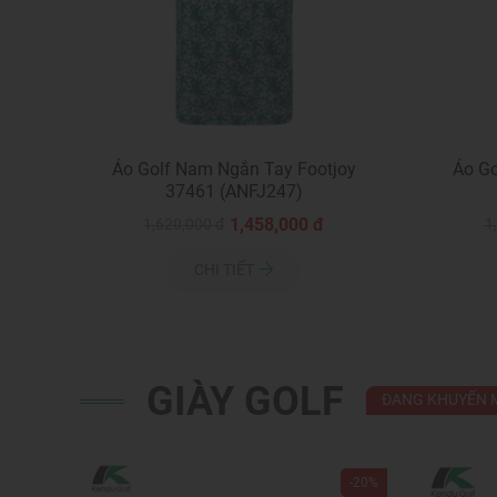
Áo Golf Nam Ngắn Tay Footjoy
Áo Go
37461 (ANFJ247)
1,458,000 đ
1,620,000 đ
1
CHI TIẾT
GIÀY GOLF
ĐANG KHUYẾN 
-20%