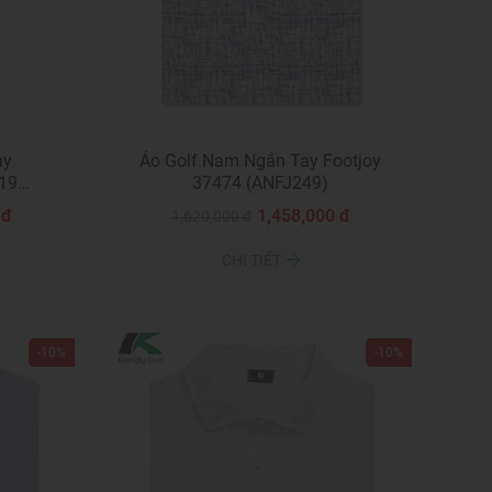
ay
Áo Golf Nam Ngắn Tay Footjoy
19
37474 (ANFJ249)
 đ
1,458,000 đ
1,620,000 đ
CHI TIẾT
-10%
-10%