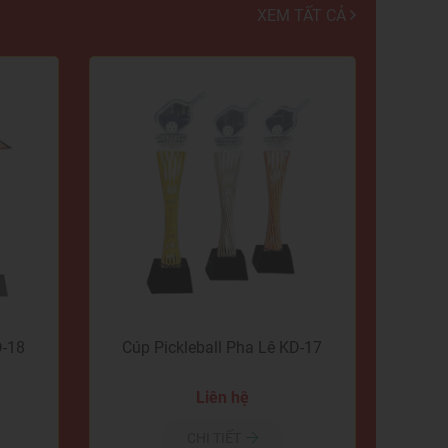
XEM TẤT CẢ
D-18
Cúp Pickleball Pha Lê KD-17
Liên hệ
CHI TIẾT