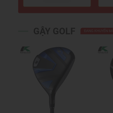
GẬY GOLF
ĐANG KHUYẾN MÃ