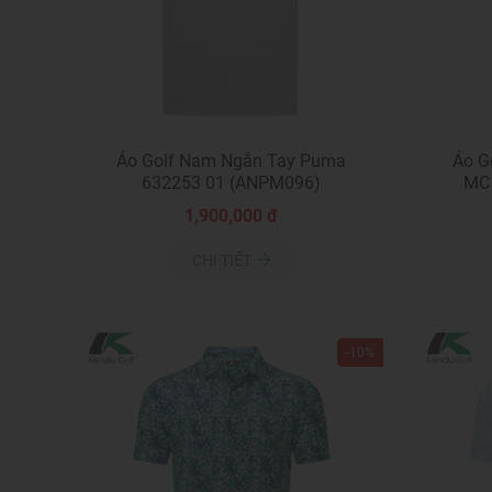
Áo Golf Nam Ngắn Tay Puma
Áo G
632253 01 (ANPM096)
MC 
1,900,000 đ
CHI TIẾT
-10%