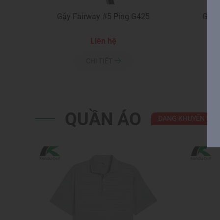
Gậy Fairway #5 Ping G425
Gậy 
Liên hệ
CHI TIẾT
QUẦN ÁO
ĐANG KHUYẾN MÃI