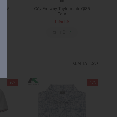
 Qi35
Gậy Fairway Taylormade Qi35
Tour
Liên hệ
CHI TIẾT
XEM TẤT CẢ
-30%
-10%