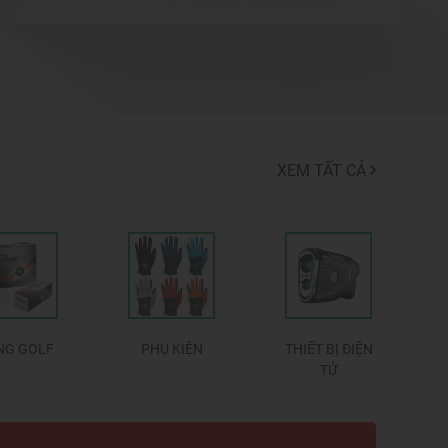
XEM TẤT CẢ
NG GOLF
PHỤ KIỆN
THIẾT BỊ ĐIỆN
TỬ