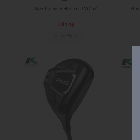
Gậy Fairway Honma TW767
Gậy
Liên hệ
CHI TIẾT