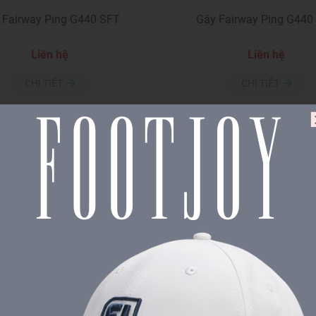
 Fairway Ping G440 SFT
Gậy Fairway Ping G440
Liên hệ
Liên hệ
CHI TIẾT
CHI TIẾT