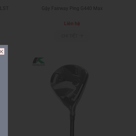
 LST
Gậy Fairway Ping G440 Max
Liên hệ
CHI TIẾT