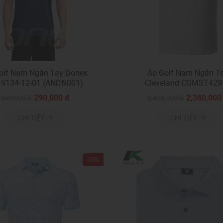
olf Nam Ngắn Tay Donex
Áo Golf Nam Ngắn T
9134-12-01 (ANDN001)
Cleveland CGMST429
(ANCV002)
290,000 đ
2,380,000
369,000 đ
3,400,000 đ
CHI TIẾT
CHI TIẾT
-10%