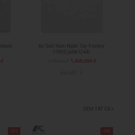
ootjoy
Áo Golf Nam Ngắn Tay Footjoy
37450 (ANFJ244)
 đ
1,458,000 đ
1,620,000 đ
CHI TIẾT
XEM TẤT CẢ
-20%
-30%