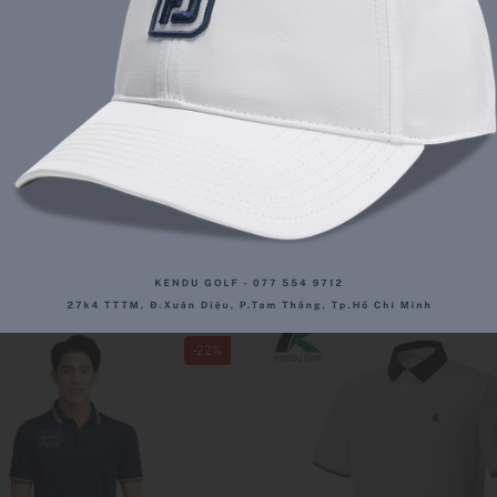
Fairway Taylormade Qi35
Gậy Fairway Taylormade
Max Lite
Max
Liên hệ
Liên hệ
CHI TIẾT
CHI TIẾT
-22%