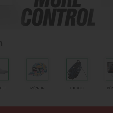
m
GOLF
MŨ/NÓN
TÚI GOLF
BÓ