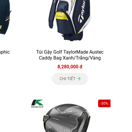
aphic
Túi Gậy Golf TaylorMade Austec
Caddy Bag Xanh/Trắng/Vàng
8,280,000 đ
CHI TIẾT
-30%