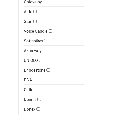
Golovejoy
Anta
Stan
Voice Caddie
Softspikes
Azureway
UNIQLO
Bridgestone
PGA
Caiton
Dennis
Donex