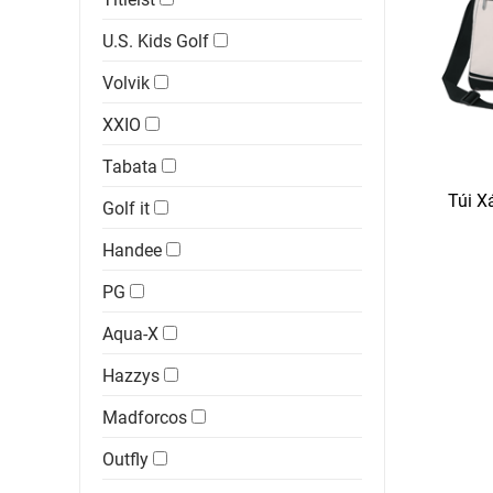
U.S. Kids Golf
Volvik
XXIO
Tabata
Túi Xá
Golf it
Handee
PG
Aqua-X
Hazzys
Madforcos
Outfly