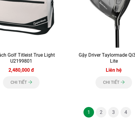
ch Golf Titleist True Light
Gậy Driver Taylormade Qi
U2199801
Lite
2,480,000 đ
Liên hệ
CHI TIẾT
CHI TIẾT
1
2
3
4