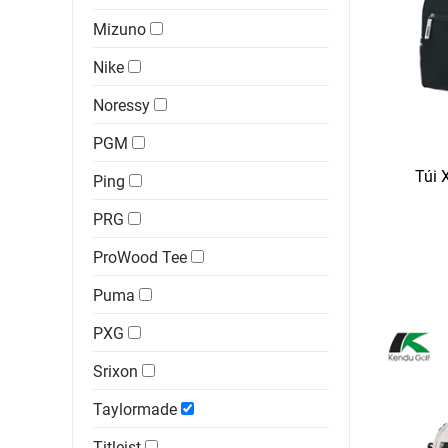
Mizuno
Nike
Noressy
PGM
Túi 
Ping
PRG
ProWood Tee
Puma
PXG
Srixon
Taylormade
Titleist