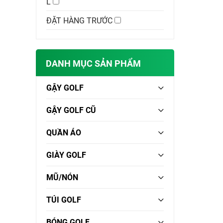
L
ĐẶT HÀNG TRƯỚC
DANH MỤC SẢN PHẨM
GẬY GOLF
GẬY GOLF CŨ
QUẦN ÁO
GIÀY GOLF
MŨ/NÓN
TÚI GOLF
BÓNG GOLF