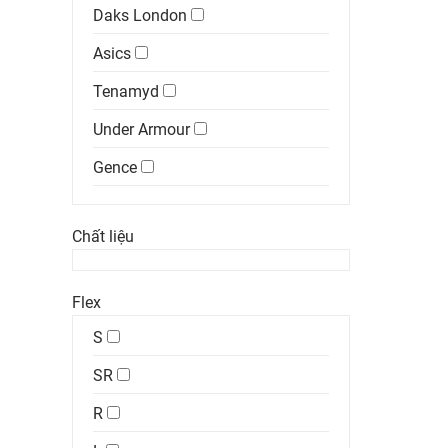
Daks London
Asics
Tenamyd
Under Armour
Gence
Chất liệu
Flex
S
SR
R