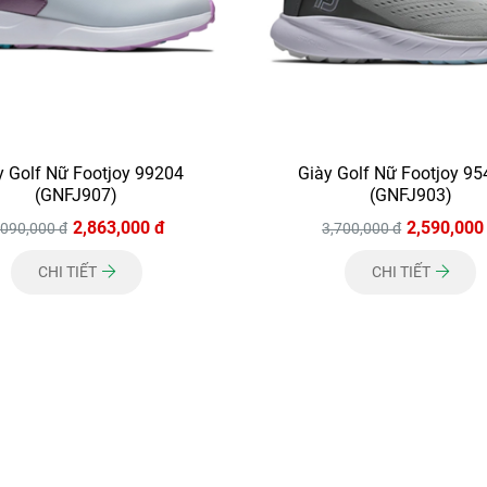
y Golf Nữ Footjoy 99204
Giày Golf Nữ Footjoy 9
(GNFJ907)
(GNFJ903)
2,863,000 đ
2,590,000
,090,000 đ
3,700,000 đ
CHI TIẾT
CHI TIẾT