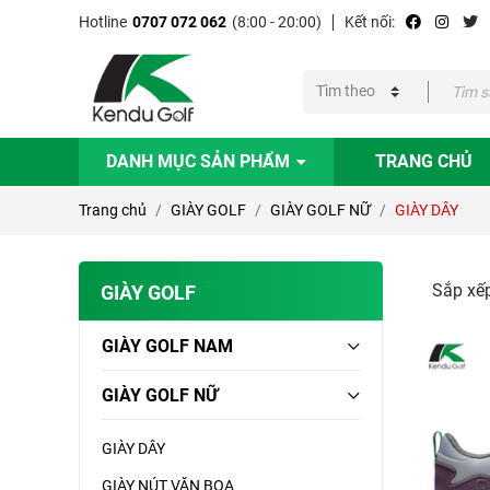
Hotline
0707 072 062
(8:00 - 20:00)
Kết nối:
DANH MỤC SẢN PHẨM
TRANG CHỦ
Trang chủ
GIÀY GOLF
GIÀY GOLF NỮ
GIÀY DÂY
Sắp xếp
GIÀY GOLF
GIÀY GOLF NAM
GIÀY GOLF NỮ
GIÀY DÂY
GIÀY NÚT VẶN BOA