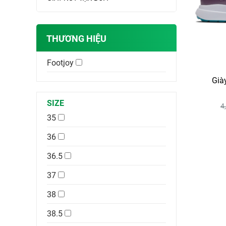
THƯƠNG HIỆU
Footjoy
Già
SIZE
4
35
36
36.5
37
38
38.5