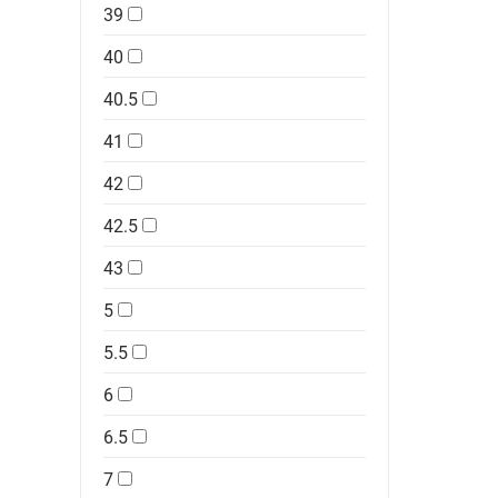
39
40
40.5
41
42
42.5
43
5
5.5
6
6.5
7