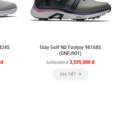
5424S
Giày Golf Nữ Footjoy 98168S
(GNFJ901)
 đ
3,535,000 đ
5,050,000 đ
CHI TIẾT