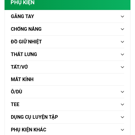
PHỤ KIỆN
GĂNG TAY
CHỐNG NẮNG
ĐỒ GIỮ NHIỆT
THẮT LƯNG
TẤT/VỚ
MẮT KÍNH
Ô/DÙ
TEE
DỤNG CỤ LUYỆN TẬP
PHỤ KIỆN KHÁC