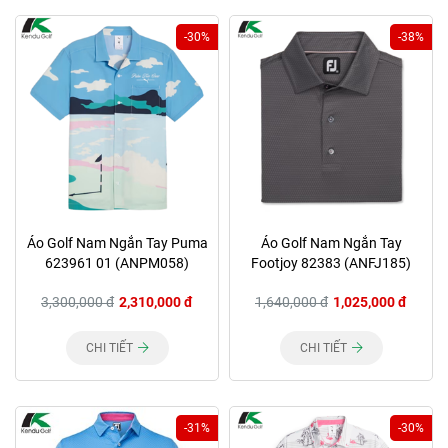
-30%
-38%
Áo Golf Nam Ngắn Tay Puma
Áo Golf Nam Ngắn Tay
623961 01 (ANPM058)
Footjoy 82383 (ANFJ185)
3,300,000 đ
2,310,000 đ
1,640,000 đ
1,025,000 đ
CHI TIẾT
CHI TIẾT
-31%
-30%