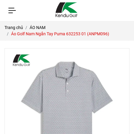
Trang chủ
ÁO NAM
Áo Golf Nam Ngắn Tay Puma 632253 01 (ANPM096)