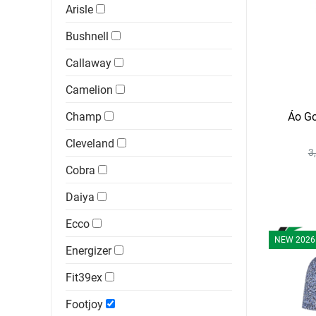
Arisle
Bushnell
Callaway
Camelion
Champ
Áo Go
Cleveland
3
Cobra
Daiya
Ecco
NEW 2026
Energizer
Fit39ex
Footjoy