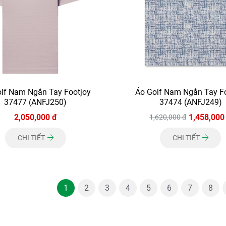
lf Nam Ngắn Tay Footjoy
Áo Golf Nam Ngắn Tay F
37477 (ANFJ250)
37474 (ANFJ249)
2,050,000 đ
1,458,000
1,620,000 đ
CHI TIẾT
CHI TIẾT
1
2
3
4
5
6
7
8