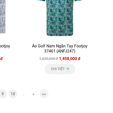
ootjoy
Áo Golf Nam Ngắn Tay Footjoy
37461 (ANFJ247)
 đ
1,458,000 đ
1,620,000 đ
CHI TIẾT
9
10
…
»
»»