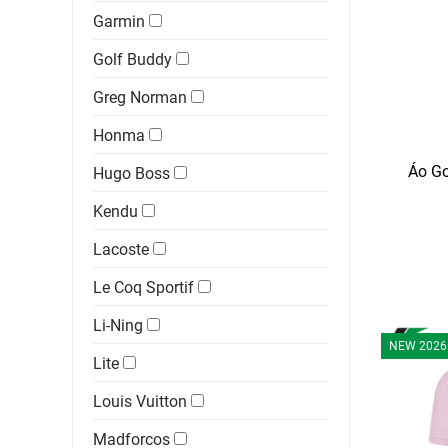
Garmin
Golf Buddy
Greg Norman
Honma
Áo Go
Hugo Boss
Kendu
Lacoste
Le Coq Sportif
Li-Ning
NEW 2026
Lite
Louis Vuitton
Madforcos