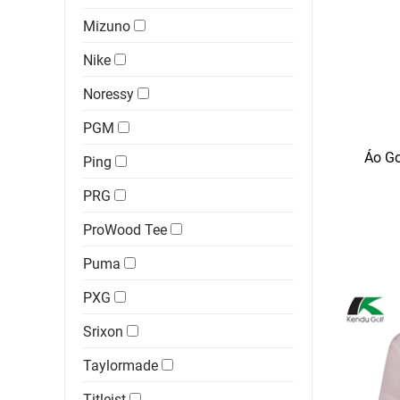
Mizuno
Nike
Noressy
PGM
Áo Go
Ping
PRG
ProWood Tee
Puma
PXG
Srixon
Taylormade
Titleist