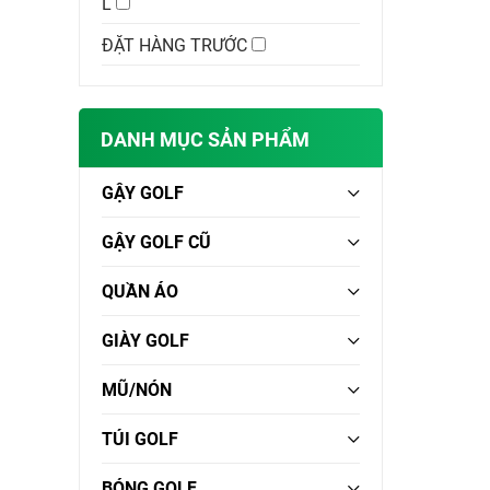
L
ĐẶT HÀNG TRƯỚC
DANH MỤC SẢN PHẨM
GẬY GOLF
GẬY GOLF CŨ
QUẦN ÁO
GIÀY GOLF
MŨ/NÓN
TÚI GOLF
BÓNG GOLF