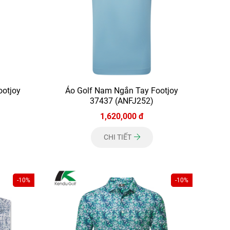
ootjoy
Áo Golf Nam Ngắn Tay Footjoy
37437 (ANFJ252)
1,620,000 đ
CHI TIẾT
-10%
-10%