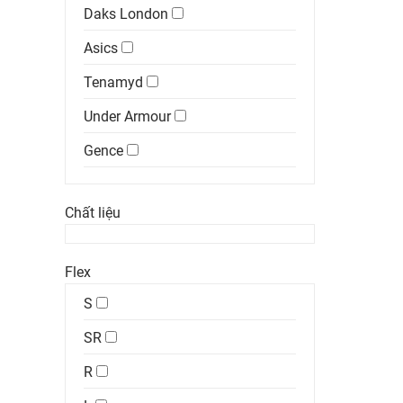
Daks London
Asics
Tenamyd
Under Armour
Gence
Chất liệu
Flex
S
SR
R