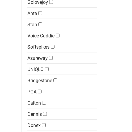
Golovejoy
Anta
Stan
Voice Caddie
Softspikes
Azureway
UNIQLO
Bridgestone
PGA
Caiton
Dennis
Donex