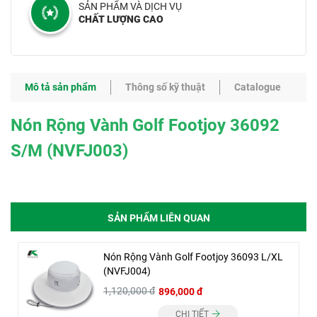
SẢN PHẨM VÀ DỊCH VỤ
CHẤT LƯỢNG CAO
Mô tả sản phẩm
Thông số kỹ thuật
Catalogue
Nón Rộng Vành Golf Footjoy 36092
S/M (NVFJ003)
SẢN PHẨM LIÊN QUAN
Nón Rộng Vành Golf Footjoy 36093 L/XL
(NVFJ004)
1,120,000 đ
896,000 đ
CHI TIẾT