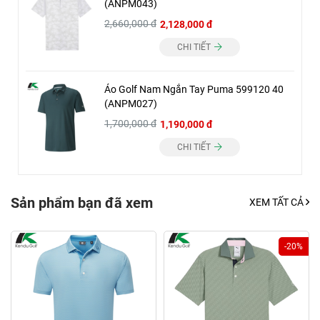
(ANPM043)
2,660,000 đ
2,128,000 đ
CHI TIẾT
Áo Golf Nam Ngắn Tay Puma 599120 40
(ANPM027)
1,700,000 đ
1,190,000 đ
CHI TIẾT
Sản phẩm bạn đã xem
XEM TẤT CẢ
-20%