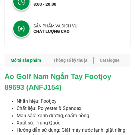
8:00 - 20:00
SẢN PHẨM VÀ DỊCH VỤ
CHẤT LƯỢNG CAO
Mô tả sản phẩm
Thông số kỹ thuật
Catalogue
Áo Golf Nam Ngắn Tay Footjoy
89693 (ANFJ154)
​​​​Nhãn hiệu: Footjoy
Chất liệu: Polyester & Spandex
Màu sắc: xanh dương, chấm hồng
Xuất sứ: Trung Quốc
Hướng dẫn sử dụng: Giặt máy nước lạnh, giặt riêng