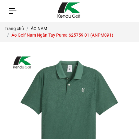
Trang chủ
ÁO NAM
Áo Golf Nam Ngắn Tay Puma 625759 01 (ANPM091)