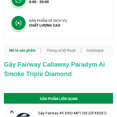
8:00 - 20:00
SẢN PHẨM VÀ DỊCH VỤ
CHẤT LƯỢNG CAO
Mô tả sản phẩm
Thông số kỹ thuật
Catalogue
Gậy Fairway Callaway Paradym Ai
Smoke Triple Diamond
SẢN PHẨM LIÊN QUAN
Gậy Fairway #5 XXIO MP1100 (GFXX001)