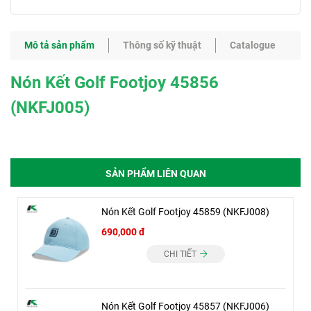
Mô tả sản phẩm
Thông số kỹ thuật
Catalogue
Nón Kết Golf Footjoy 45856
(NKFJ005)
SẢN PHẨM LIÊN QUAN
Nón Kết Golf Footjoy 45859 (NKFJ008)
690,000 đ
CHI TIẾT
Nón Kết Golf Footjoy 45857 (NKFJ006)