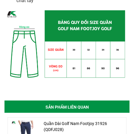
chất tẩy
SẢN PHẨM LIÊN QUAN
Quần Dài Golf Nam Footjoy 31926
(QDFJ028)