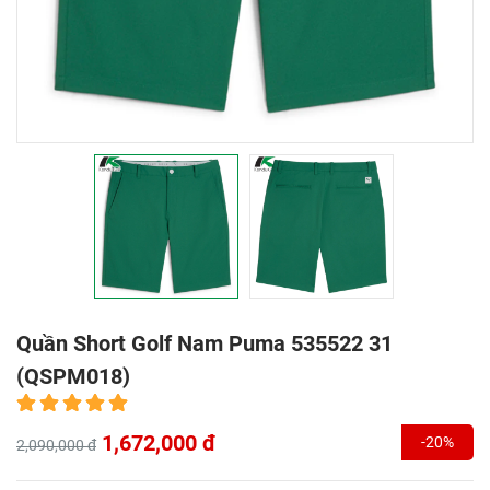
Quần Short Golf Nam Puma 535522 31
(QSPM018)
1,672,000 đ
-20%
2,090,000 đ