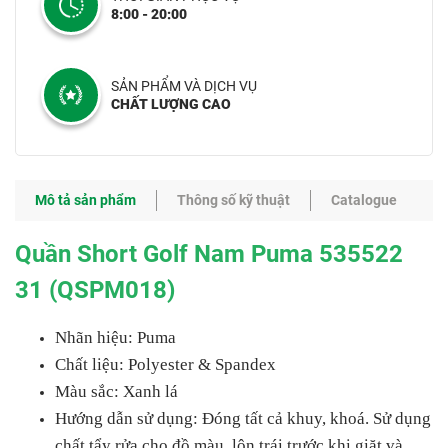
8:00 - 20:00
SẢN PHẨM VÀ DỊCH VỤ
CHẤT LƯỢNG CAO
Mô tả sản phẩm
Thông số kỹ thuật
Catalogue
Quần Short Golf Nam Puma 535522
31 (QSPM018)
Nhãn hiệu: Puma
Chất liệu: Polyester & Spandex
Màu sắc: Xanh lá
Hướng dẫn sử dụng: Đóng tất cả khuy, khoá. Sử dụng
chất tẩy rửa cho đồ màu, lộn trái trước khi giặt và