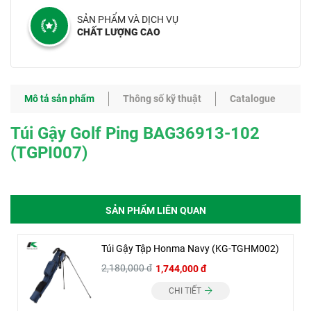
SẢN PHẨM VÀ DỊCH VỤ
CHẤT LƯỢNG CAO
Mô tả sản phẩm
Thông số kỹ thuật
Catalogue
Túi Gậy Golf Ping BAG36913-102
(TGPI007)
SẢN PHẨM LIÊN QUAN
Túi Gậy Tập Honma Navy (KG-TGHM002)
2,180,000 đ
1,744,000 đ
CHI TIẾT