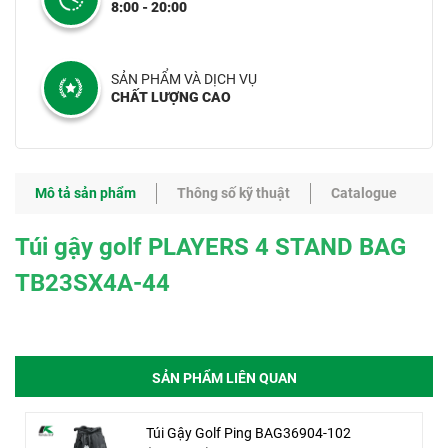
8:00 - 20:00
SẢN PHẨM VÀ DỊCH VỤ
CHẤT LƯỢNG CAO
Mô tả sản phẩm
Thông số kỹ thuật
Catalogue
Túi gậy golf PLAYERS 4 STAND BAG
TB23SX4A-44
SẢN PHẨM LIÊN QUAN
Túi Gậy Golf Ping BAG36904-102