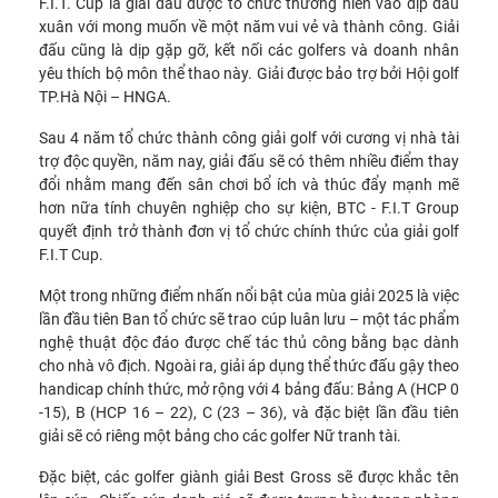
F.I.T. Cup là giải đấu được tổ chức thường niên vào dịp đầu
xuân với mong muốn về một năm vui vẻ và thành công. Giải
đấu cũng là dịp gặp gỡ, kết nối các golfers và doanh nhân
yêu thích bộ môn thể thao này. Giải được bảo trợ bởi Hội golf
TP.Hà Nội – HNGA.
Sau 4 năm tổ chức thành công giải golf với cương vị nhà tài
trợ độc quyền, năm nay, giải đấu sẽ có thêm nhiều điểm thay
đổi nhằm mang đến sân chơi bổ ích và thúc đẩy mạnh mẽ
hơn nữa tính chuyên nghiệp cho sự kiện, BTC - F.I.T Group
quyết định trở thành đơn vị tổ chức chính thức của giải golf
F.I.T Cup.
Một trong những điểm nhấn nổi bật của mùa giải 2025 là việc
lần đầu tiên Ban tổ chức sẽ trao cúp luân lưu – một tác phẩm
nghệ thuật độc đáo được chế tác thủ công bằng bạc dành
cho nhà vô địch. Ngoài ra, giải áp dụng thể thức đấu gậy theo
handicap chính thức, mở rộng với 4 bảng đấu: Bảng A (HCP 0
-15), B (HCP 16 – 22), C (23 – 36), và đặc biệt lần đầu tiên
giải sẽ có riêng một bảng cho các golfer Nữ tranh tài.
Đặc biệt, các golfer giành giải Best Gross sẽ được khắc tên