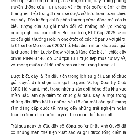
lên cúp. Chiếc cúp danh giá sẽ được trưng bày trong phòng
truyền thống của F.I.T Group và nếu một golfer giành chiến
thắng liên tiếp trong 3 năm, sẽ được sở hữu hoàn toàn chiếc
cúp này. Đây không chỉ là phần thưởng xứng đáng mà còn là
biểu tượng của sự ghi nhận đối với những nỗ lực không
ngừng nghỉ của các golfer. Bên cạnh đó, F.I.T Cup 2025 sẽ có
cơ cấu giải thưởng Hole in one ở tất cả các hố par 3 với giá trị
là 01 xe hơi Mercedes C200/ hố. Một điểm nhấn khác của giải
là chương trình Lucky Draw với quà tặng đặc biệt 1 chiếc gậy
driver PING G440, do Chủ tịch F.I.T trực tiếp mua từ Mỹ về,
với mong muốn giải đấu sẽ vươn xa hơn trong tương lai.
Được biết, đây là lần đầu tiên trong lịch sử giải, Ban tổ chức
giải quyết định chọn sân golf Legend Valley Country Club
(BRG Hà Nam), một trong những sân golf hàng đầu khu vực
miền Bắc làm địa điểm tổ chức giải đấu. Đây là một trong
những địa điểm hội tụ những yếu tố của một sân golf mang
tầm đẳng cấp quốc tế, mang đến những trải nghiệm hoàn
toàn mới mẻ cho những ai yêu thích môn thể thao golf.
Trải qua ngày thi đấu đầy sôi động, golfer Châu Anh Quyết đã
có những màn thể hiện xuất sắc và ghi được tổng điểm là