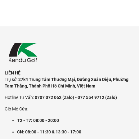
này là chặn
Open 2025, 
nhất sẽ gi
2025 - giải
đầu thế giới
LIÊN HỆ
Trụ sở:
27k4 Trung Tâm Thương Mại, Đường Xuân Diệu, Phường
Tam Thắng, Thành Phố Hồ Chí Minh, Việt Nam
Hotline Tư Vấn:
0707 072 062 (Zalo) - 077 554 9712 (Zalo)
Giờ Mở Cửa:
T2 - T7: 08:00 - 20:00
CN: 08:00 - 11:30 & 13:30 - 17:00