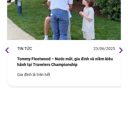
ỨC
23/06/2025
Fleetwood – Nước mắt, gia đình và niềm kiêu
ại Travelers Championship
h là trên hết
TIN TỨC
TRANG AN C
Triệu Đồng
Trang An Cl
Development
09 - 10/04 