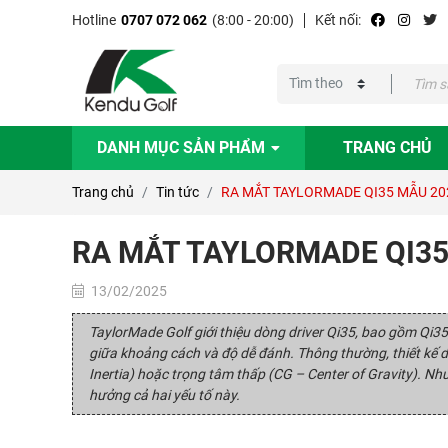
Hotline
0707 072 062
(8:00 - 20:00)
Kết nối:
DANH MỤC SẢN PHẨM
TRANG CHỦ
Trang chủ
Tin tức
RA MẮT TAYLORMADE QI35 MẪU 20
RA MẮT TAYLORMADE QI35
13/02/2025
TaylorMade Golf giới thiệu dòng driver Qi35, bao gồm Qi3
giữa khoảng cách và độ dễ đánh. Thông thường, thiết kế d
Inertia) hoặc trọng tâm thấp (CG – Center of Gravity). Nh
hưởng cả hai yếu tố này.