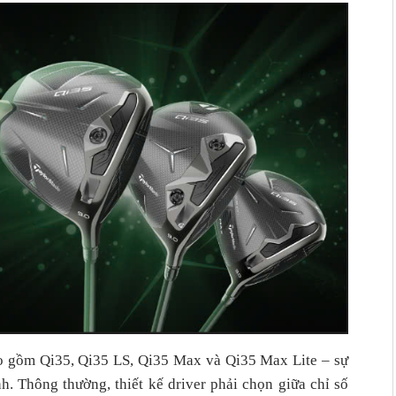
ao gồm Qi35, Qi35 LS, Qi35 Max và Qi35 Max Lite – sự
. Thông thường, thiết kế driver phải chọn giữa chỉ số