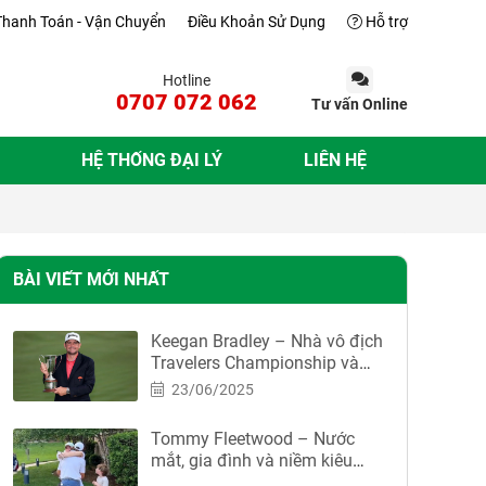
Thanh Toán - Vận Chuyển
Điều Khoản Sử Dụng
Hỗ trợ
Hotline
0707 072 062
Tư vấn Online
HỆ THỐNG ĐẠI LÝ
LIÊN HỆ
BÀI VIẾT MỚI NHẤT
Keegan Bradley – Nhà vô địch
Travelers Championship và
ứng viên sáng giá cho đội
23/06/2025
Ryder Cup
Tommy Fleetwood – Nước
mắt, gia đình và niềm kiêu
hãnh tại Travelers