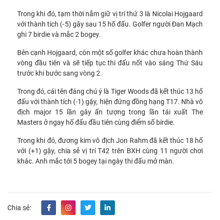
Trong khi đó, tạm thời nắm giữ vị trí thứ 3 là Nicolai Hojgaard
với thành tích (-5) gậy sau 15 hố đấu. Golfer người Đan Mạch
ghi 7 birdie và mắc 2 bogey.
Bên cạnh Hojgaard, còn một số golfer khác chưa hoàn thành
vòng đầu tiên và sẽ tiếp tục thi đấu nốt vào sáng Thứ Sáu
trước khi bước sang vòng 2.
Trong đó, cái tên đáng chú ý là Tiger Woods đã kết thúc 13 hố
đấu với thành tích (-1) gậy, hiện đứng đồng hạng T17. Nhà vô
địch major 15 lần gây ấn tượng trong lần tái xuất The
Masters ở ngay hố đấu đầu tiên cùng điểm số birdie.
Trong khi đó, đương kim vô địch Jon Rahm đã kết thúc 18 hố
với (+1) gậy, chia sẻ vị trí T42 trên BXH cùng 11 người chơi
khác. Anh mắc tới 5 bogey tại ngày thi đấu mở màn.
Chia sẻ: