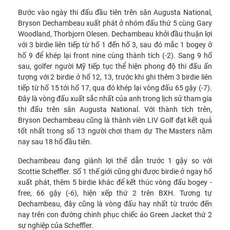
Bước vào ngày thi đấu đầu tiên trên sân Augusta National,
Bryson Dechambeau xuất phát ở nhóm đấu thứ 5 cùng Gary
Woodland, Thorbjorn Olesen. Dechambeau khởi đầu thuận lợi
với 3 birdie liên tiếp từ hố 1 đến hố 3, sau đó mắc 1 bogey ở
hố 9 để khép lại front nine cùng thành tích (-2). Sang 9 hố
sau, golfer người Mỹ tiếp tục thể hiện phong độ thi đấu ấn
tượng với 2 birdie ở hố 12, 13, trước khi ghi thêm 3 birdie liên
tiếp từ hố 15 tới hố 17, qua đó khép lại vòng đấu 65 gậy (-7).
Đây là vòng đấu xuất sắc nhất của anh trong lịch sử tham gia
thi đấu trên sân Augusta National. Với thành tích trên,
Bryson Dechambeau cũng là thành viên LIV Golf đạt kết quả
tốt nhất trong số 13 người chơi tham dự The Masters năm
nay sau 18 hố đầu tiên.
Dechambeau đang giành lợi thế dẫn trước 1 gậy so với
Scottie Scheffler. Số 1 thế giới cũng ghi được birdie ở ngay hố
xuất phát, thêm 5 birdie khác để kết thúc vòng đấu bogey -
free, 66 gậy (-6), hiện xếp thứ 2 trên BXH. Tương tự
Dechambeau, đây cũng là vòng đấu hay nhất từ trước đến
nay trên con đường chinh phục chiếc áo Green Jacket thứ 2
sự nghiệp của Scheffler.