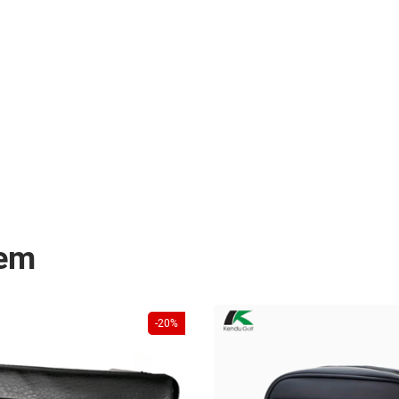
xem
-20%